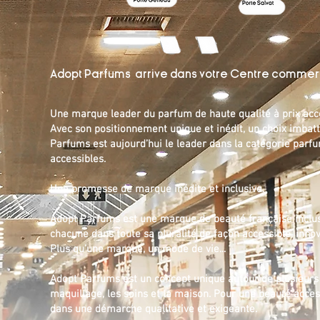
Adopt Parfums arrive dans votre Centre commerc
Une marque leader du parfum de haute qualité à prix acc
Avec son positionnement unique et inédit, un choix imbat
Parfums est aujourd’hui le leader dans la catégorie parfu
accessibles.
Une promesse de marque inédite et inclusive.
Adopt Parfums est une marque de beauté française inclus
chacune dans toute sa pluralité de façon accessible, inno
Plus qu’une marque, un mode de vie...
Adopt Parfums est un concept unique autour de plusieurs u
maquillage, les soins et la maison. Pour une beauté access
dans une démarche qualitative et exigeante.