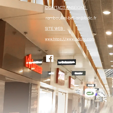
CONTACT ENSEIGNE :
rambouillet-bel-air@lbdc.fr
SITE WEB :
www.https://www.adopt.com