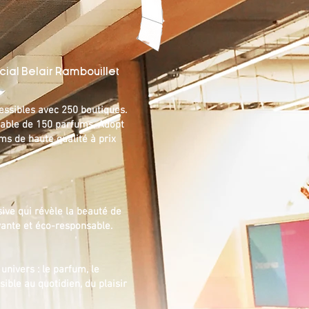
ial Belair Rambouillet
essibles avec 250 boutiques.
table de 150 parfums, Adopt
ms de haute qualité à prix
ive qui révèle la beauté de
vante et éco-responsable.
nivers : le parfum, le
ible au quotidien, du plaisir