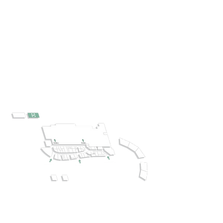
CONTACT ENSEIGNE :
08 92 01 10 10
SITE WEB :
www.darty.com
Electroménager et high-tech
Darty Centre commercial Belair
Rambouillet