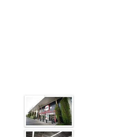
DARTY : Cuisines, Literie, équipement
électroménager, matériel high-tech.
Depuis la création de la marque en 1957
par les frères DARTY, l’enseigne
spécialisée dans l’électroménager et les
produits high-tech propose des produits
fiables, à des prix bas garantis toute
l’année. Le Contrat de Confiance que
DARTY a créé, vise à garantir à tous ses
clients une entière satisfaction tant au
moment de l’achat qu’après l’acquisition.
Le magasin DARTY de Rambouillet vous
garantit des produits électroménagers et
high-tech de qualité à des tarifs attractifs.
Découvrez en exclusivité nos nouveaux
espaces LITERIE et CUISINE, des
exclusivités qui vous sont proposées dans
votre magasin DARTY de Rambouillet !