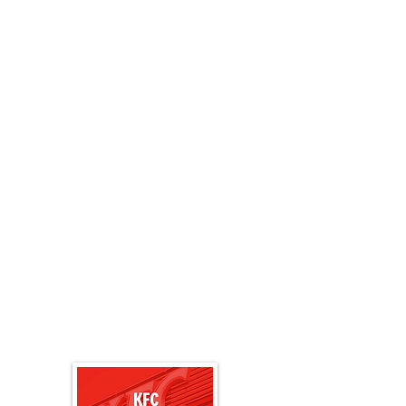
au monde : Kentucky Fried Chicken.
Connue pour son poulet croustillant unique et
ses recettes emblématiques, KFC vous
propose une expérience gourmande où
saveur rime avec convivialité. Que vous soyez
en famille, entre amis ou en pause shopping,
chacun trouvera de quoi se régaler :
Le mythique poulet mariné aux 11 épices,
croustillant et doré à souhait
Des menus variés adaptés à toutes les envies
Des accompagnements et desserts généreux
Un espace chaleureux et accueillant pour
petits et grands
Avec cette nouvelle ouverture, votre centre
continue d’élargir son offre pour vous offrir
toujours plus de choix et de plaisir lors de vos
visites.
Rendez-vous très bientôt dans votre centre
pour découvrir votre nouveau restaurant KFC et
partager un moment savoureux inoubliable !