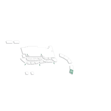
CONTACT ENSEIGNE :
SITE WEB :
https://www.kfc.fr
KFC dans votre Centre
commercial Belair Rambouillet
Grande nouvelle : KFC a ouvert dans votre !
L’attente est terminée ! Votre centre
commercial a le plaisir d’accueillir l’une des
enseignes de restauration les plus appréciées