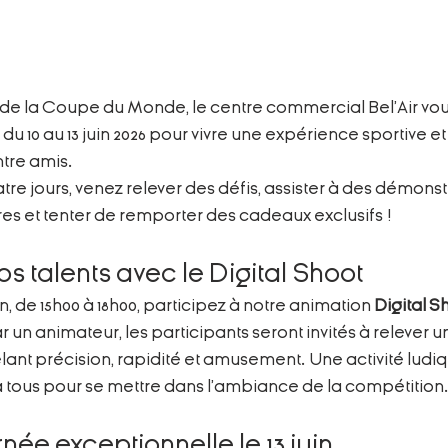
 de la Coupe du Monde, le centre commercial Bel’Air vo
u 10 au 13 juin 2026 pour vivre une expérience sportive et 
ntre amis.
re jours, venez relever des défis, assister à des démonst
es et tenter de remporter des cadeaux exclusifs !
os talents avec le Digital Shoot
uin, de 15h00 à 18h00, participez à notre animation 
Digital S
un animateur, les participants seront invités à relever un 
êlant précision, rapidité et amusement. Une activité ludiq
 tous pour se mettre dans l’ambiance de la compétition
née exceptionnelle le 13 juin