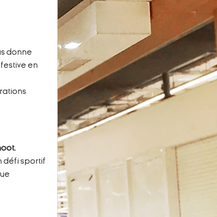
us donne 
festive en 
rations 
hoot
. 
défi sportif 
ue 
.