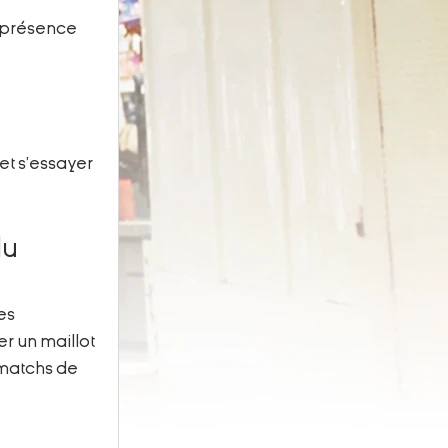
 présence 
et s’essayer 
u 
es 
r un maillot 
 matchs de 