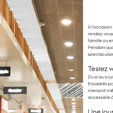
À l’occasion
rendez-vous d
famille ou e
Pendant quat
spectaculair
Testez v
Du 10 au 13 j
Encadrés par 
interactif m
accessible à
Une jour