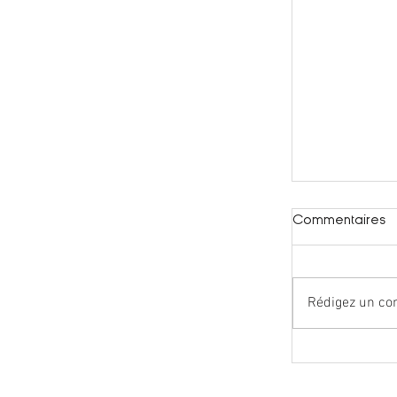
Commentaires
Rédigez un co
Grand jeu d