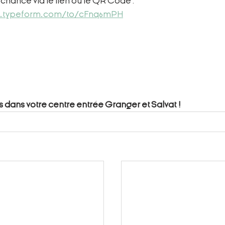
chance via le lien ou le QR Code :  
rm.typeform.com/to/cFnq6mPH
dans votre centre entrée Granger et Salvat !