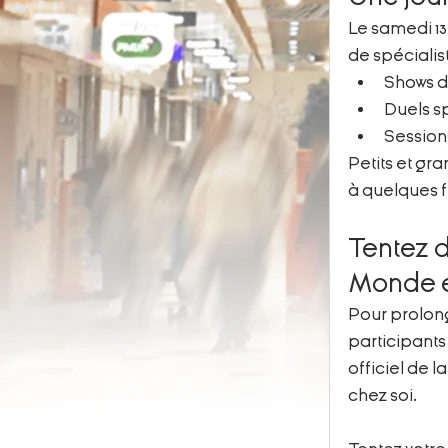
Le samedi 13
de spécialis
Shows de
Duels sp
Sessions
Petits et gr
à quelques f
Tentez d
Monde e
Pour prolong
participants
officiel de 
chez soi.