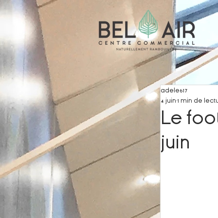
adele617
4 juin
1 min de lect
Le foot
juin