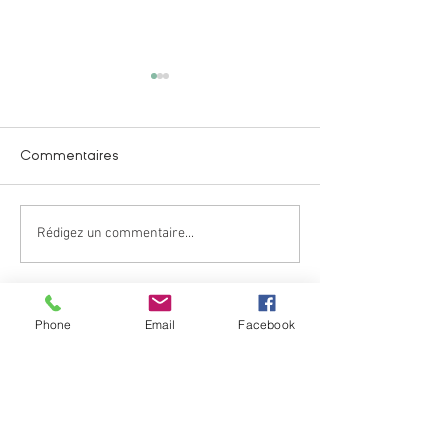
Commentaires
Information Imp
Rédigez un commentaire...
Le football s’invite à Bel’Air
du 10 au 13 juin
Phone
Email
Facebook