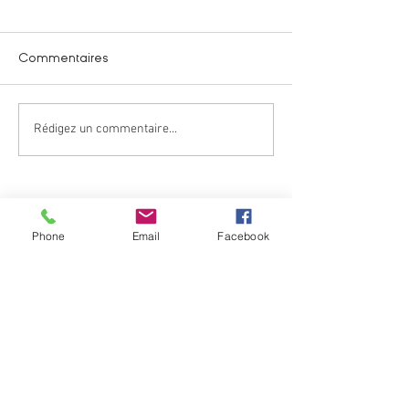
Commentaires
Information Imp
Rédigez un commentaire...
Le football s’invite à Bel’Air
du 10 au 13 juin
Phone
Email
Facebook
SHOPPING
RESTOS